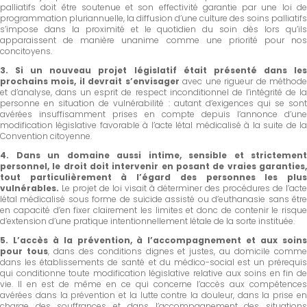
palliatifs doit être soutenue et son effectivité garantie par une loi de
programmation pluriannuelle, la diffusion d’une culture des soins palliatifs
s’impose dans la proximité et le quotidien du soin dès lors qu’ils
apparaissent de manière unanime comme une priorité pour nos
concitoyens.
3.
Si un nouveau projet législatif était présenté dans le
prochains mois, il devrait s’envisager
avec une rigueur de méthod
et d’analyse, dans un esprit de respect inconditionnel de l’intégrité de la
personne en situation de vulnérabilité : autant d’exigences qui se sont
avérées insuffisamment prises en compte depuis l’annonce d’une
modification législative favorable à l’acte létal médicalisé à la suite de la
Convention citoyenne.
4. Dans un domaine aussi intime, sensible et strictement
personnel, le droit doit intervenir en posant de vraies garanties,
tout particulièrement à l’égard des personnes les plus
vulnérables.
Le projet de loi visait à déterminer des procédures de l’acte
létal médicalisé sous forme de suicide assisté ou d’euthanasie sans être
en capacité d’en fixer clairement les limites et donc de contenir le risque
d’extension d’une pratique intentionnellement létale de la sorte instituée.
5.
L’accès à la prévention, à l’accompagnement et aux soin
pour tous
, dans des conditions dignes et justes, au domicile comm
dans les établissements de santé et du médico-social est un prérequis
qui conditionne toute modification législative relative aux soins en fin de
vie. Il en est de même en ce qui concerne l’accès aux compétences
avérées dans la prévention et la lutte contre la douleur, dans la prise en
charge des souffrances et dans l’accompagnement des situations