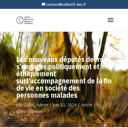
contact@collectif-des.fr
Les nouveaux députés devront
s’engager politiquement et
éthiquement
surl’accompagnement de la fin
de vie en société des
personnes malades
par
Collec_Admin
|
Juin 22, 2024
|
Article
|
0
commentaires