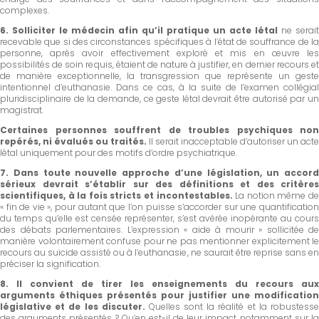
complexes.
6.
Solliciter le médecin afin qu’il pratique un acte létal
ne serait
recevable que si des circonstances spécifiques à l’état de souffrance de la
personne, après avoir effectivement exploré et mis en œuvre les
possibilités de soin requis, étaient de nature à justifier, en dernier recours et
de manière exceptionnelle, la transgression que représente un geste
intentionnel d’euthanasie. Dans ce cas, à la suite de l’examen collégial
pluridisciplinaire de la demande, ce geste létal devrait être autorisé par un
magistrat.
Certaines personnes souffrent de troubles psychiques non
repérés, ni évalués ou traités.
Il serait inacceptable d’autoriser un acte
létal uniquement pour des motifs d’ordre psychiatrique.
7.
Dans toute nouvelle approche d’une législation, un accord
sérieux devrait s’établir sur des définitions et des critères
scientifiques, à la fois stricts et incontestables.
La notion même d
« fin de vie », pour autant que l’on puisse s’accorder sur une quantification
du temps qu’elle est censée représenter, s’est avérée inopérante au cours
des débats parlementaires. L’expression « aide à mourir » sollicitée de
manière volontairement confuse pour ne pas mentionner explicitement le
recours au suicide assisté ou à l’euthanasie, ne saurait être reprise sans en
préciser la signification.
8.
Il convient de tirer les enseignements du recours aux
arguments éthiques présentés pour justifier une modification
législative et de les discuter.
Quelles sont la réalité et la robustess
des arguments présentés ? Qu’en est-il de leur impact notamment sur la