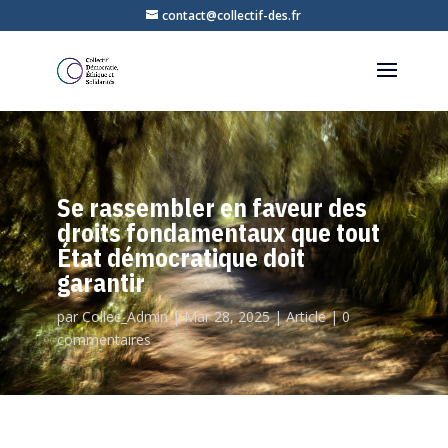
contact@collectif-des.fr
Se rassembler en faveur des
droits fondamentaux que tout
État démocratique doit
garantir
par
Collec_Admin
|
Mar 28, 2025
|
Article
|
0
commentaires