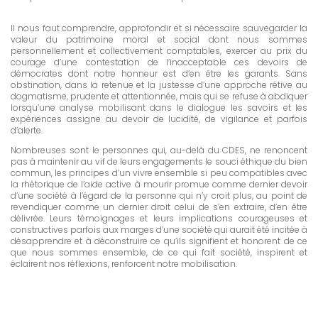
Il nous faut comprendre, approfondir et si nécessaire sauvegarder la
valeur du patrimoine moral et social dont nous sommes
personnellement et collectivement comptables, exercer au prix du
courage d’une contestation de l’inacceptable ces devoirs de
démocrates dont notre honneur est d’en être les garants. Sans
obstination, dans la retenue et la justesse d’une approche rétive au
dogmatisme, prudente et attentionnée, mais qui se refuse à abdiquer
lorsqu’une analyse mobilisant dans le dialogue les savoirs et les
expériences assigne au devoir de lucidité, de vigilance et parfois
d’alerte.
Nombreuses sont le personnes qui, au-delà du CDES, ne renoncent
pas à maintenir au vif de leurs engagements le souci éthique du bien
commun, les principes d’un vivre ensemble si peu compatibles avec
la rhétorique de l’aide active à mourir promue comme dernier devoir
d’une société à l’égard de la personne qui n’y croit plus, au point de
revendiquer comme un dernier droit celui de s’en extraire, d’en être
délivrée. Leurs témoignages et leurs implications courageuses et
constructives parfois aux marges d’une société qui aurait été incitée à
désapprendre et à déconstruire ce qu’ils signifient et honorent de ce
que nous sommes ensemble, de ce qui fait société, inspirent et
éclairent nos réflexions, renforcent notre mobilisation.