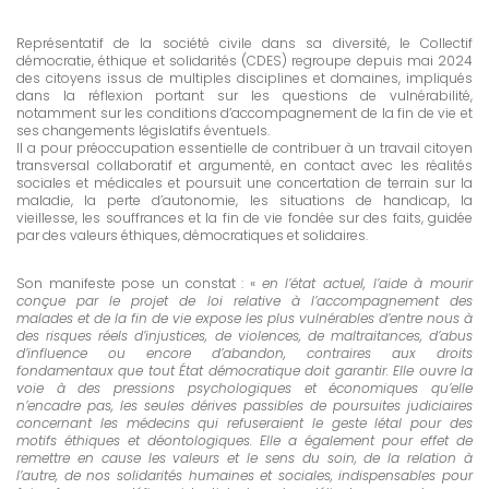
Représentatif de la société civile dans sa diversité, le Collectif
démocratie, éthique et solidarités (CDES) regroupe depuis mai 2024
des citoyens issus de multiples disciplines et domaines, impliqués
dans la réflexion portant sur les questions de vulnérabilité,
notamment sur les conditions d’accompagnement de la fin de vie et
ses changements législatifs éventuels.
Il a pour préoccupation essentielle de contribuer à un travail citoyen
transversal collaboratif et argumenté, en contact avec les réalités
sociales et médicales et poursuit une concertation de terrain sur la
maladie, la perte d’autonomie, les situations de handicap, la
vieillesse, les souffrances et la fin de vie fondée sur des faits, guidée
par des valeurs éthiques, démocratiques et solidaires.
Son manifeste pose un constat : «
en l’état actuel, l’aide à mourir
conçue par le projet de loi relative à l’accompagnement des
malades et de la fin de vie expose les plus vulnérables d’entre nous à
des risques réels d’injustices, de violences, de maltraitances, d’abus
d’influence ou encore d’abandon, contraires aux droits
fondamentaux que tout État démocratique doit garantir. Elle ouvre la
voie à des pressions psychologiques et économiques qu’elle
n’encadre pas, les seules dérives passibles de poursuites judiciaires
concernant les médecins qui refuseraient le geste létal pour des
motifs éthiques et déontologiques. Elle a également pour effet de
remettre en cause les valeurs et le sens du soin, de la relation à
l’autre, de nos solidarités humaines et sociales, indispensables pour