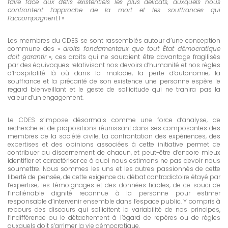
faire face aux défis existentiels les plus délicats, auxquels nous
confrontent l’approche de la mort et les souffrances qui
l’accompagnent.
1 »
Les membres du CDES se sont rassemblés autour d’une conception
commune des «
droits fondamentaux que tout État démocratique
doit garantir
», ces droits qui ne sauraient être davantage fragilisés
par des équivoques relativisant nos devoirs d’humanité et nos règles
d’hospitalité là où dans la maladie, la perte d’autonomie, la
souffrance et la précarité de son existence une personne espère le
regard bienveillant et le geste de sollicitude qui ne trahira pas la
valeur d’un engagement.
Le CDES s’impose désormais comme une force d’analyse, de
recherche et de propositions réunissant dans ses composantes des
membres de la société civile. La confrontation des expériences, des
expertises et des opinions associées à cette initiative permet de
contribuer au discernement de chacun, et peut-être d’encore mieux
identifier et caractériser ce à quoi nous estimons ne pas devoir nous
soumettre. Nous sommes les uns et les autres passionnés de cette
liberté de pensée, de cette exigence du débat contradictoire étayé par
l’expertise, les témoignages et des données fiables, de ce souci de
l’inaliénable dignité reconnue à la personne pour estimer
responsable d’intervenir ensemble dans l’espace public. Y compris à
rebours des discours qui sollicitent la variabilité de nos principes,
l’indifférence ou le détachement à l’égard de repères ou de règles
auxquels doit s’arrimer la vie démocratique.